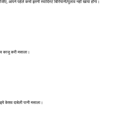
जीए, आपने पहेले कभी इतनी स्वादिस्ट बिरियानी/पुलाव नहीं खाया होंगा।
शव काजु करी मसाला।
इये केशव दाबेली पानी मसाला।