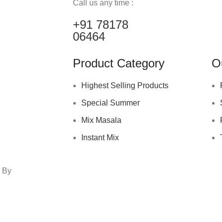
Call us any time :
+91 78178
06464
Product Category
O
Highest Selling Products
Special Summer
Mix Masala
Instant Mix
d By
Advance Technologies