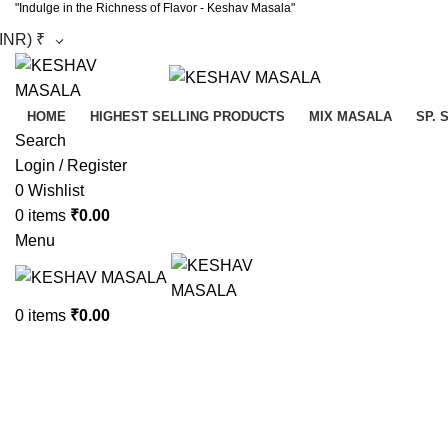
"Indulge in the Richness of Flavor - Keshav Masala"
(INR)
₹
HOME
HIGHEST SELLING PRODUCTS
MIX MASALA
SP.
Search
Login / Register
0
Wishlist
0
items
₹
0.00
Menu
0
items
₹
0.00
Click to enlarge